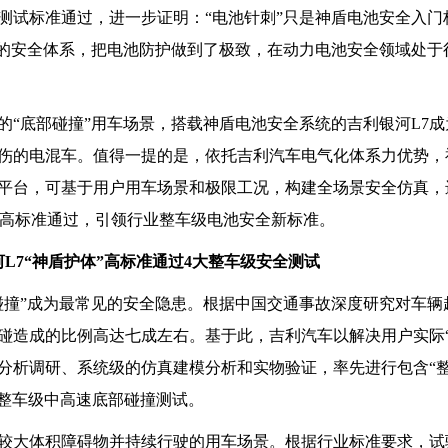
测试标准通过，进一步证明：“电池针刺”只是神盾电池安全入门
车的安全体系，把电池防护做到了极致，在动力电池安全领域处于
的“底部碰撞”用车场景，搭载神盾电池安全系统的吉利银河L7成
击都无损伤的电混车。值得一提的是，依托吉利汽车电气化体系力优势
平台，可基于用户用车场景和极限工况，构建全场景安全仿真，
以高标准通过，引领行业整车级电池安全新标准。
L7“神盾护体”高标准通过4大整车级安全测试
碰撞”成为最常见的安全隐患。根据中国交通事故深度研究对车辆
碰造成的比例高达七成左右。基于此，吉利汽车以解决用户实际“
分析调研、系统级的仿真建模分析和实物验证，率先进行包含“
项整车级中高速底部碰撞测试。
较大体积障碍物并持续行驶的用车场景。根据行业标准要求，试