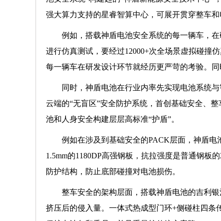
强大算力支持的星睿智算中心，可展开贯穿整车和
例如，搭载神盾电池安全系统的每一辆车，在
进行仿真测试，要经过12000+次全场景虚拟碰撞
每一辆车在研发设计环节就经历更严苛的考验。同
同时，神盾电池在行业内率先实现电池系统与
云端的“无盲区”安全防护系统，首创基础安全、整
池和人身安全构建层层高标准“护盾”。
例如在涉及到基础安全的PACK层面，神盾电
1.5mm的1180DP高强钢板，抗拉强度是普通
防护结构，防止底部碰撞对电池损伤。
整车安全的架构层面，搭载神盾电池的吉利银
挤压后的侵入量。一体式热成型门环+侧碰柱四条