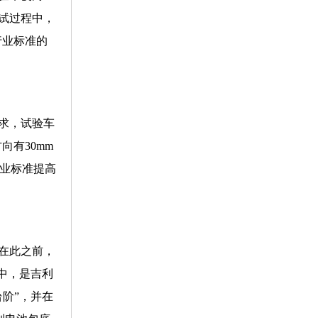
测试过程中，
行业标准的
求，试验车
向有30mm
行业标准提高
在此之前，
中，是吉利
台阶”，并在