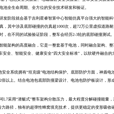
电池全生命周期、全方位的安全技术研发和验证。
研发阶段就会基于吉利星睿智算中心智能仿真平台强大的智能科
仿真，其中涉及底部碰撞的仿真超1000次，超72万公里虚拟道路
时，在不同的试验验证阶段，整车会经历2-3轮的底部碰撞测试
智能架构的高度融合，它是一整套基于电池，同时融合架构、整
车安全、智能安全、健康安全“四大安全标准”，以软硬件融合的
池安全系统拥有“坦克级”电池结构保护。底部防护方面，神盾电
钢板的2倍以上。结合电池包底部防撞梁设计、电池包防护板设计，形
河L7采用“潜艇式”整车架构分散压力，最大程度分解碰撞能量，
传力路径，独有的超弹性蜂窝填充技术，提供更稳定的变形吸收