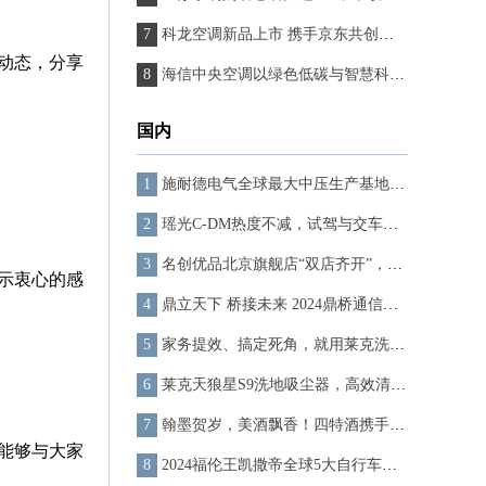
科龙空调新品上市 携手京东共创营销新模式
动态，分享
海信中央空调以绿色低碳与智慧科技聚焦行业目光
国内
施耐德电气全球最大中压生产基地正式动工，助推厦门逐浪“新”时代
瑶光C-DM热度不减，试驾与交车热潮席卷全国门店
名创优品北京旗舰店“双店齐开”，潮流消费激活商圈新活力！
示衷心的感
鼎立天下 桥接未来 2024鼎桥通信内蒙古合作伙伴大会成功举办
家务提效、搞定死角，就用莱克洗地吸尘器
莱克天狼星S9洗地吸尘器，高效清洁搞定死角
翰墨贺岁，美酒飘香！四特酒携手省书协万福迎春
能够与大家
2024福伦王凯撒帝全球5大自行车界1王4后意大利公路车排名