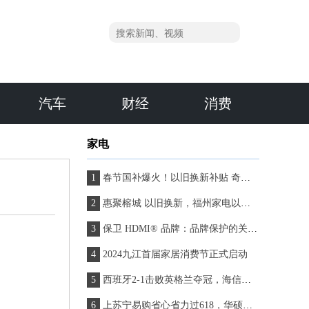
汽车
财经
消费
家电
春节国补爆火！以旧换新补贴 奇兵到家服务双驱动，助推家电销售量
惠聚榕城 以旧换新，福州家电以旧换新活动上线京东
保卫 HDMI® 品牌：品牌保护的关键作用
2024九江首届家居消费节正式启动
西班牙2-1击败英格兰夺冠，海信新风空调闪耀燃情时刻
上苏宁易购省心省力过618，华硕电脑苏宁自营旗舰店多重礼遇等你