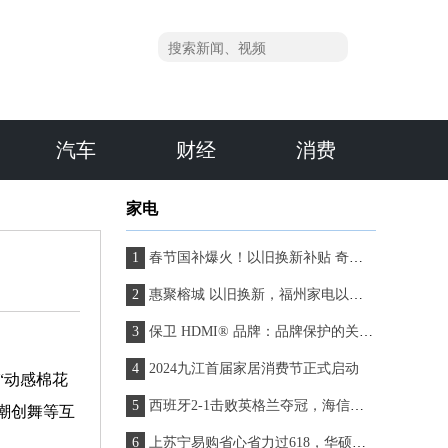
汽车
财经
消费
家电
春节国补爆火！以旧换新补贴 奇兵到家服务双驱动，助推家电销售量
惠聚榕城 以旧换新，福州家电以旧换新活动上线京东
保卫 HDMI® 品牌：品牌保护的关键作用
2024九江首届家居消费节正式启动
“动感棉花
西班牙2-1击败英格兰夺冠，海信新风空调闪耀燃情时刻
潮创舞等互
上苏宁易购省心省力过618，华硕电脑苏宁自营旗舰店多重礼遇等你