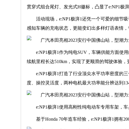
贯穿式组合尾灯、发光式H徽标，凸显了e:NP1极
活动现场，e:NP1极湃1还凭一个可爱的细节吸
感知车辆的充电状态，更能变幻出多样灯语表情，
e:NP1极湃1作为纯电SUV，车辆供能方面
续航里程长达510km，实现了更顺滑的驾驶体验
e:NP1极湃1打造了行业顶尖水平功率密度
度、操控灵活度，两种电机最大功率能分辨达到134k
e:NP1极湃1使用高刚性纯电动车专用车架，
基于Honda 70年造车经验，e:NP1极湃