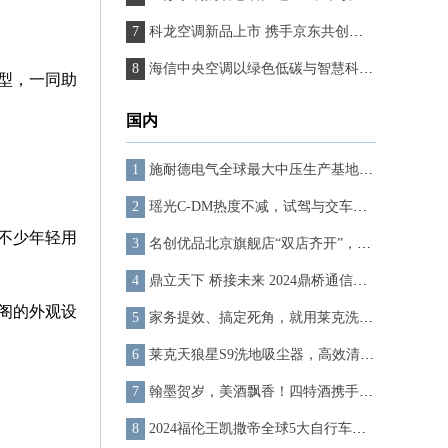
科龙空调新品上市 携手京东共创营销新模式
海信中央空调以绿色低碳与智慧科技聚焦行业目光
车型，一同助
国内
施耐德电气全球最大中压生产基地正式动工，助推厦门逐浪“新”时代
瑶光C-DM热度不减，试驾与交车热潮席卷全国门店
不少年轻用
名创优品北京旗舰店“双店齐开”，潮流消费激活商圈新活力！
鼎立天下 桥接未来 2024鼎桥通信内蒙古合作伙伴大会成功举办
阁的外观设
家务提效、搞定死角，就用莱克洗地吸尘器
莱克天狼星S9洗地吸尘器，高效清洁搞定死角
翰墨贺岁，美酒飘香！四特酒携手省书协万福迎春
2024福伦王凯撒帝全球5大自行车界1王4后意大利公路车排名