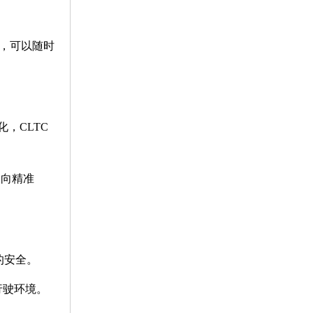
动，可以随时
，CLTC
指向精准
的安全。
种行驶环境。