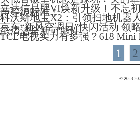
立达信品牌VI焕新升级！不忘
声等级标准！
科沃斯地宝X2：引领扫地机器
京东“新风空调日”快闪活动 领
能清洁全新可能性
TCL电视实力有多强？618 Min
1
2
© 2023-2