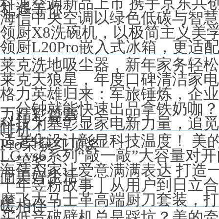
科龙空调新品上市 携手京东共
礼遇等你
海信中央空调以绿色低碳与智慧
领厨X8洗碗机，以极简主义美
领厨L20Pro嵌入式冰箱，更
莱克洗地吸尘器，新年家务轻松
莱克天狼星，年度口碑清洁家电
格力英雄归来：军旅锤炼，企业
一分钟就能快速出品拿铁奶咖？
力精彩篇章
科技为基彰显家电新力量，追觅科
啡机！
适老化设计彰显科技温度！ 美
Pro荣获红顶奖
LG vs6系列“敲一敲”大容量
一等奖
海信Ai家让爱意满满表达 打造
面美好生活
十年昱粉故事丨从用户到日立合
摩飞大马士革高端厨刀套装，打
暖相伴！
买低音破壁机总是踩坑？美的牵