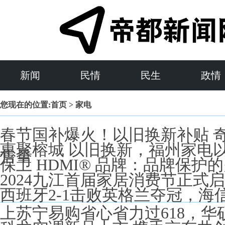
新闻
民情
民生
政情
您现在的位置:
首页
> 家电
春节国补爆火！以旧换新补贴 
惠聚榕城 以旧换新，福州家电
售量
保卫 HDMI® 品牌：品牌保护
2024九江首届家居消费节正式
西班牙2-1击败英格兰夺冠，
上苏宁易购省心省力过618，